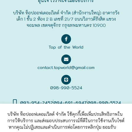
อุ่นใจ ไว้วางใจ เมื่อใช้บริการ
ฟุกุโอะกะ
บริษัท ท็อปออฟเดอะเวิลด์ จำกัด (สำนักงานใหญ่) อาคารวัง
เด็ก 1 ชั้น 2 ห้อง 2 B เลขที่ 21/7 ถนนวิภาวดีรังสิต แขวง
จอมพล เขตจตุจักร กรุงเทพมหานคร 10900
ฟูระโนะ
ฮอกไกโด
Top of the World
ฮาโกดาเตะ
contact.topworld@gmail.com
098-990-5524
093-954-2452
094-691-6947
098-990-5524
บริษัท ท็อปออฟเดอะเวิลด์ จำกัด ใช้คุกกี้เพื่อเพิ่มประสิทธิภาพใน
การให้บริการ และส่งมอบประสบการณ์ที่ดีในการใช้งานเว็บไซต์
©2022 Top of The World
Co., Ltd. All rights Reserved. |
เข้าสู่
ระบบ
หากคุณไม่ปฏิเสธและดำเนินการต่อโดยการคลิกปุ่ม ยอมรับ