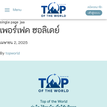
สมัครสมาชิก
Menu
เข้าสู่ระบบ
ญี่ปุ่น
ทัวร์ญี่ปุ่น
ทัวร์เวียดนาม
single page jaa
เพอร์เฟค ฮอลิเดย์
เวียดนาม
โตเกียว
โอซาก้า
เมษายน 2, 2025
By
topworld
เกียวโต
เซ็นได
ซัปโปโร
ทาคายาม่า
Top of the World
นาโกย่า