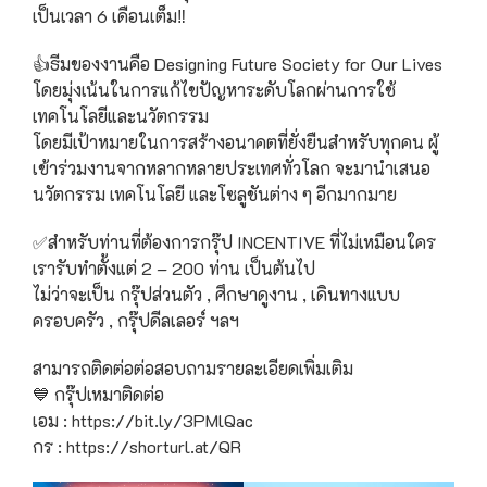
เป็นเวลา 6 เดือนเต็ม‼️
ฟุกุโอะกะ
👍ธีมของงานคือ Designing Future Society for Our Lives
โดยมุ่งเน้นในการแก้ไขปัญหาระดับโลกผ่านการใช้
ฟูระโนะ
เทคโนโลยีและนวัตกรรม
โดยมีเป้าหมายในการสร้างอนาคตที่ยั่งยืนสำหรับทุกคน ผู้
ฮอกไกโด
เข้าร่วมงานจากหลากหลายประเทศทั่วโลก จะมานำเสนอ
นวัตกรรม เทคโนโลยี และโซลูชันต่าง ๆ อีกมากมาย
ฮาโกดาเตะ
✅️สำหรับท่านที่ต้องการกรุ๊ป INCENTIVE ที่ไม่เหมือนใคร
เรารับทำตั้งแต่ 2 – 200 ท่าน เป็นต้นไป
ไม่ว่าจะเป็น กรุ๊ปส่วนตัว , ศึกษาดูงาน , เดินทางแบบ
ครอบครัว , กรุ๊ปดีลเลอร์ ฯลฯ
สามารถติดต่อต่อสอบถามรายละเอียดเพิ่มเติม
💙 กรุ๊ปเหมาติดต่อ
เอม : https://bit.ly/3PMlQac
กร : https://shorturl.at/QR