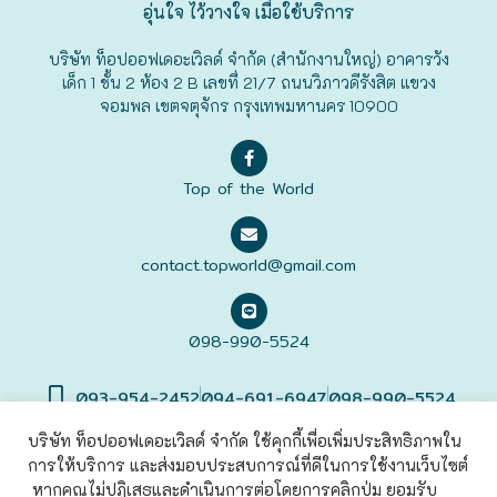
อุ่นใจ ไว้วางใจ เมื่อใช้บริการ
บริษัท ท็อปออฟเดอะเวิลด์ จำกัด (สำนักงานใหญ่) อาคารวัง
เด็ก 1 ชั้น 2 ห้อง 2 B เลขที่ 21/7 ถนนวิภาวดีรังสิต แขวง
จอมพล เขตจตุจักร กรุงเทพมหานคร 10900
Top of the World
contact.topworld@gmail.com
098-990-5524
093-954-2452
094-691-6947
098-990-5524
บริษัท ท็อปออฟเดอะเวิลด์ จำกัด ใช้คุกกี้เพื่อเพิ่มประสิทธิภาพใน
การให้บริการ และส่งมอบประสบการณ์ที่ดีในการใช้งานเว็บไซต์
©2022 Top of The World
Co., Ltd. All rights Reserved. |
เข้าสู่
ระบบ
หากคุณไม่ปฏิเสธและดำเนินการต่อโดยการคลิกปุ่ม ยอมรับ