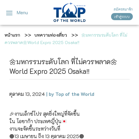
สมัครสมาชิก
Menu
เข้าสู่ระบบ
ญี่ปุ่น
ทัวร์ญี่ปุ่น
ทัวร์เวียดนาม
หน้าแรก
บทความท่องเที่ยว
🌼มหกรรมระดับโลก ที่ไม่
เวียดนาม
โตเกียว
ควรพลาด🌼World Expro 2025 Osaka‼️
โอซาก้า
🌼มหกรรมระดับโลก ที่ไม่ควรพลาด🌼
World Expro 2025 Osaka‼️
เกียวโต
เซ็นได
ตุลาคม 13, 2024
| by Top of the World
ซัปโปโร
🎉งานเอ็กซ์โปร สุดยิ่งใหญ่ที่จัดขึ้น
ทาคายาม่า
ใน โอซาก้า ประเทศญี่ปุ่น
งานจะจัดขึ้นระหว่างวันที่
นาโกย่า
🟠13 เมษายน ถึง 13 ตุลาคม 2025🟠