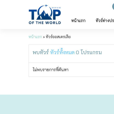
ญี่ปุ่น
ทัวร์ญี่ปุ่น
ทัวร์เวียดนาม
หน้าแรก
ทัวร์ต่างป
เวียดนาม
โตเกียว
หน้าแรก
»
ทัวร์ออสเตรเลีย
โอซาก้า
พบทัวร์
ทัวร์ทั้งหมด
0
โปรแกรม
เกียวโต
ไม่พบรายการที่ค้นหา
เซ็นได
ซัปโปโร
ทาคายาม่า
นาโกย่า