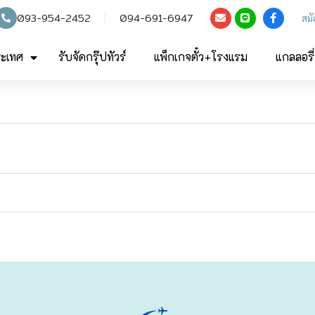
093-954-2452
094-691-6947
สม
ระเทศ
รับจัดกรุ๊ปทัวร์
แพ็กเกจตั๋ว+โรงแรม
แกลลอรี่