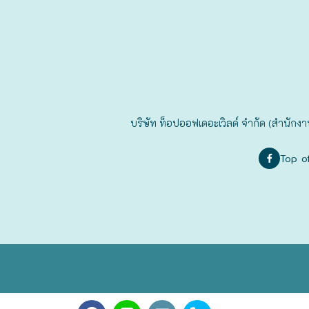
ฟุกุโอะกะ
ฟูระโนะ
ฮอกไกโด
บริษัท ท็อปออฟเดอะเวิลด์ จำกัด (สำนักงา
ฮาโกดาเตะ
Top o