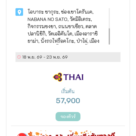
โอบาระ ซากุระ, ช่องเขาโครันเค,
NABANA NO SATO, วัดมิอิเดระ,
กิจกรรมชงชา, ถนนชาเขียว, ตลาด
ปลานิชิกิ, วัดเออิคันโด, เมืองอาราชิ
ยาม่า, นั่งรถไฟร็อคโกะ, ป่าไผ่, เมือง
โอซาก้า, ช้อปปิ้งชินไซบาชิ, ซื้อทัวร์
เสริม ยูนิเวอร์แซลสตูดิโอ, ล่องเรือชม
18 พ.ย. 69
-
23 พ.ย. 69
ปราสาทโอซาก้า, RINKU PREMIUM
OUTLET
เริ่มต้น
57,900
จองทัวร์