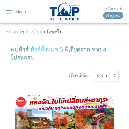
สมัครสมาชิก
Menu
เข้าสู่ระบบ
ญี่ปุ่น
ทัวร์ญี่ปุ่น
ทัวร์เวียดนาม
หน้าแรก
»
ทัวร์ญี่ปุ่น
»
โอซาก้า
เวียดนาม
โตเกียว
พบทัวร์
ทัวร์ทั้งหมด
5
พีเรียดจาก
จาก
4
โอซาก้า
โปรแกรม
เกียวโต
เรียงลำดับ:
เซ็นได
ซัปโปโร
ทาคายาม่า
นาโกย่า