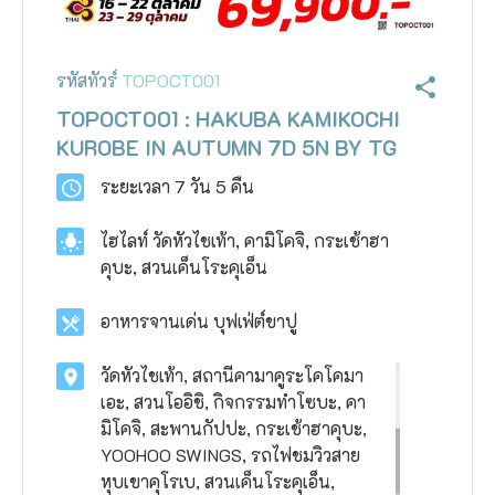
รหัสทัวร์
TOPOCT001
TOPOCT001 : HAKUBA KAMIKOCHI
KUROBE IN AUTUMN 7D 5N BY TG
ระยะเวลา
7 วัน 5 คืน
ไฮไลท์
วัดหัวไชเท้า, คามิโคจิ, กระเช้าฮา
คุบะ, สวนเค็นโระคุเอ็น
อาหารจานเด่น
บุฟเฟ่ต์ขาปู
วัดหัวไชเท้า, สถานีคามาคูระโคโคมา
เอะ, สวนโออิชิ, กิจกรรมทำโซบะ, คา
มิโคจิ, สะพานกัปปะ, กระเช้าฮาคุบะ,
YOOHOO SWINGS, รถไฟชมวิวสาย
หุบเขาคุโรเบ, สวนเค็นโระคุเอ็น,