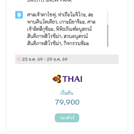
ศาลเจ้าดาไซฟุ, ท่าเรือโมจิโกะ, สะ
พานคินไตเคียว, เกาะมิยาจิมะ, ศาล
เจ้าอิตสึกุชิมะ, พิพิธภัณฑ์อนุสรณ์
สันติภาพฮิโรชิม่า, สวนอนุสรณ์
สันติภาพฮิโรชิม่า, กิจกรรมหิมะ
UTOPIA SAIOTO SNOW PARK,
ศาลเจ้าอิสุโมะไทฉะ, ถนนมิซึกิ ชิเงรุ
23 ธ.ค. 69
-
29 ธ.ค. 69
(เกะเกะเกะ โนะ คิทาโร่), เนินทราย
ทตโตริ, คิโนซากิ ออนเซ็น, นั่ง
กระเช้าลอยฟ้าชมวิวอามาโนะฮาชิดา
เตะ, หมู่บ้านมิยามะ คายาบุกิ โนะ ซา
เริ่มต้น
โตะ, ช้อปปิ้งย่านซินไซบาชิ, ริงคุพรี
79,900
เมี่ยมเอ้าท์เล็ต
จองทัวร์