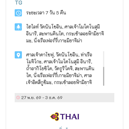
TG
ระยะเวลา
7 วัน 5 คืน
ไฮไลท์
วัดนันโชอิน, ศาลเจ้าโมโตโนสุมิ
อินาริ, สะพานคินไต, กระเช้าลอยฟ้ามิยาจิ
มะ, นั่งเรือเฟอร์รี่เกาะมิยาจิม่า
ศาลเจ้าดาไซฟุ, วัดนันโชอิน, ท่าเรือ
โมจิโกะ, ศาลเจ้าโมโตโนสุมิ อินาริ,
ถ้ำอากิโยชิโด, วัดรูริโคจิ, สะพานคิน
ไต, นั่งเรือเฟอร์รี่เกาะมิยาจิม่า, ศาล
เจ้าอิตสึกูชิมะ, กระเช้าลอยฟ้ามิยาจิ
มะ, ท่าเรือฮิโรชิม่า, นั่งเรือเฟอร์รี่ สู่
ท่าเรือมัตสึยาม่า, ปราสาทมัตสึยาม่า,
27 พ.ย. 69
-
3 ธ.ค. 69
โดโกะออนเซน, สวนริทสึริน,
พิพิธภัณฑ์ยีนโอคายาม่า, นั่งรถไฟชิน
คันเซ็น สู่ เมืองโอซาก้า, ช้อปปิ้งชินไซ
บาชิ, ออนเซน 4 คืนเต็ม