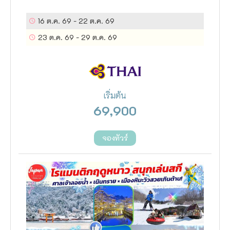
ตลาดโอมิโจ, วัดไดชิซัง เซไดจิ,
หมู่บ้านเอจิเซ็น วาชิ, ศาลเจ้าสุมิโยชิ,
16 ต.ค. 69
-
22 ต.ค. 69
RINKU PREMIUM OUTLETช้อปปิ้ง
23 ต.ค. 69
-
29 ต.ค. 69
ชินไซบาชิ,ทัวร์เสริม ยูนิเวอร์แซล สตูดิ
โอ เจแปน, ออนเซน 2 คืน
เริ่มต้น
69,900
จองทัวร์