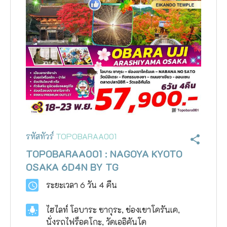
ฟุกุโอะกะ
ฟูระโนะ
ฮอกไกโด
ฮาโกดาเตะ
รหัสทัวร์
TOPOBARAA001
TOPOBARAA001 : NAGOYA KYOTO
OSAKA 6D4N BY TG
ระยะเวลา
6 วัน 4 คืน
ไฮไลท์
โอบาระ ซากุระ, ช่องเขาโครันเค,
นั่งรถไฟร็อคโกะ, วัดเออิคันโด