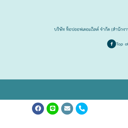
ฟุกุโอะกะ
ฟูระโนะ
บริษัท ท็อปออฟเดอะเวิลด์ จำกัด (สำนักงา
ฮอกไกโด
Top o
ฮาโกดาเตะ