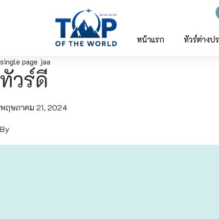
ญี่ปุ่น
ทัวร์ญี่ปุ่น
ทัวร์เวียดนาม
หน้าแรก
ทัวร์ต่างป
single page jaa
เวียดนาม
โตเกียว
ทัวร์ดี
โอซาก้า
พฤษภาคม 21, 2024
เกียวโต
By
เซ็นได
ซัปโปโร
ทาคายาม่า
นาโกย่า