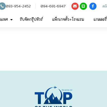
093-954-2452
094-691-6947
สม
ระเทศ
รับจัดกรุ๊ปทัวร์
แพ็กเกจตั๋ว+โรงแรม
แกลลอรี่