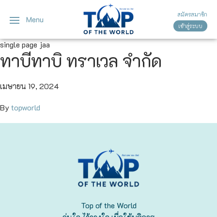
สมัครสมาชิก
Menu
เข้าสู่ระบบ
ญี่ปุ่น
ทัวร์ญี่ปุ่น
ทัวร์เวียดนาม
single page jaa
ทาบีทาบิ ทราเวล จำกัด
เวียดนาม
โตเกียว
โอซาก้า
เมษายน 19, 2024
By
topworld
เกียวโต
เซ็นได
ซัปโปโร
ทาคายาม่า
Top of the World
นาโกย่า