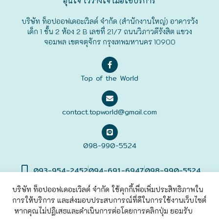
อุ่นใจ ไว้วางใจ เมื่อใช้บริการ
ฟุกุโอะกะ
บริษัท ท็อปออฟเดอะเวิลด์ จำกัด (สำนักงานใหญ่) อาคารวัง
เด็ก 1 ชั้น 2 ห้อง 2 B เลขที่ 21/7 ถนนวิภาวดีรังสิต แขวง
จอมพล เขตจตุจักร กรุงเทพมหานคร 10900
ฟูระโนะ
ฮอกไกโด
Top of the World
ฮาโกดาเตะ
contact.topworld@gmail.com
098-990-5524
093-954-2452
094-691-6947
098-990-5524
บริษัท ท็อปออฟเดอะเวิลด์ จำกัด ใช้คุกกี้เพื่อเพิ่มประสิทธิภาพใน
การให้บริการ และส่งมอบประสบการณ์ที่ดีในการใช้งานเว็บไซต์
©2022 Top of The World
Co., Ltd. All rights Reserved. |
เข้าสู่
ระบบ
หากคุณไม่ปฏิเสธและดำเนินการต่อโดยการคลิกปุ่ม ยอมรับ