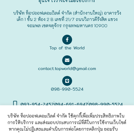
อุ่นใจ ไว้วางใจ เมื่อใช้บริการ
ฟุกุโอะกะ
บริษัท ท็อปออฟเดอะเวิลด์ จำกัด (สำนักงานใหญ่) อาคารวัง
เด็ก 1 ชั้น 2 ห้อง 2 B เลขที่ 21/7 ถนนวิภาวดีรังสิต แขวง
จอมพล เขตจตุจักร กรุงเทพมหานคร 10900
ฟูระโนะ
ฮอกไกโด
Top of the World
ฮาโกดาเตะ
contact.topworld@gmail.com
098-990-5524
093-954-2452
094-691-6947
098-990-5524
บริษัท ท็อปออฟเดอะเวิลด์ จำกัด ใช้คุกกี้เพื่อเพิ่มประสิทธิภาพใน
การให้บริการ และส่งมอบประสบการณ์ที่ดีในการใช้งานเว็บไซต์
©2022 Top of The World
Co., Ltd. All rights Reserved. |
เข้าสู่
ระบบ
หากคุณไม่ปฏิเสธและดำเนินการต่อโดยการคลิกปุ่ม ยอมรับ