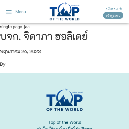
สมัครสมาชิก
Menu
เข้าสู่ระบบ
ญี่ปุ่น
ทัวร์ญี่ปุ่น
ทัวร์เวียดนาม
single page jaa
บจก. จิดาภา ฮอลิเดย์
เวียดนาม
โตเกียว
โอซาก้า
พฤษภาคม 26, 2023
By
เกียวโต
เซ็นได
ซัปโปโร
ทาคายาม่า
Top of the World
นาโกย่า