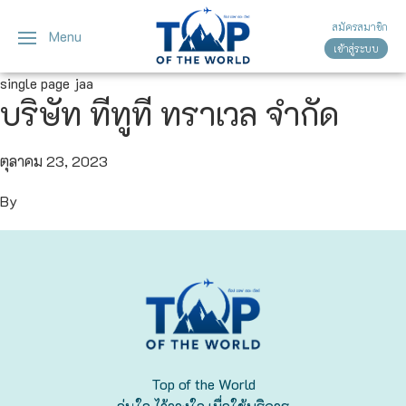
สมัครสมาชิก
Menu
เข้าสู่ระบบ
ญี่ปุ่น
ทัวร์ญี่ปุ่น
ทัวร์เวียดนาม
single page jaa
บริษัท ทีทูที ทราเวล จำกัด
เวียดนาม
โตเกียว
โอซาก้า
ตุลาคม 23, 2023
By
เกียวโต
เซ็นได
ซัปโปโร
ทาคายาม่า
Top of the World
นาโกย่า