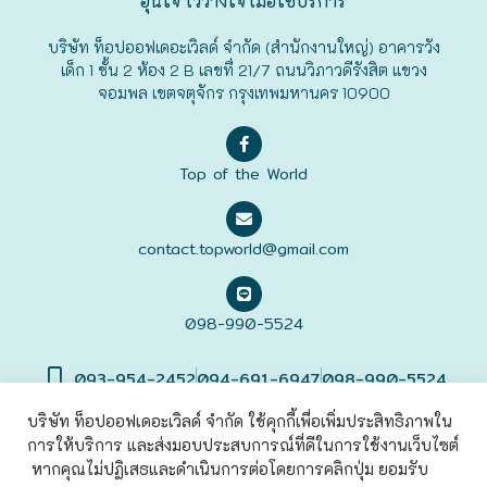
อุ่นใจ ไว้วางใจ เมื่อใช้บริการ
ฟุกุโอะกะ
บริษัท ท็อปออฟเดอะเวิลด์ จำกัด (สำนักงานใหญ่) อาคารวัง
เด็ก 1 ชั้น 2 ห้อง 2 B เลขที่ 21/7 ถนนวิภาวดีรังสิต แขวง
จอมพล เขตจตุจักร กรุงเทพมหานคร 10900
ฟูระโนะ
ฮอกไกโด
Top of the World
ฮาโกดาเตะ
contact.topworld@gmail.com
098-990-5524
093-954-2452
094-691-6947
098-990-5524
บริษัท ท็อปออฟเดอะเวิลด์ จำกัด ใช้คุกกี้เพื่อเพิ่มประสิทธิภาพใน
การให้บริการ และส่งมอบประสบการณ์ที่ดีในการใช้งานเว็บไซต์
©2022 Top of The World
Co., Ltd. All rights Reserved. |
เข้าสู่
ระบบ
หากคุณไม่ปฏิเสธและดำเนินการต่อโดยการคลิกปุ่ม ยอมรับ