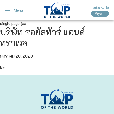
สมัครสมาชิก
Menu
เข้าสู่ระบบ
ญี่ปุ่น
ทัวร์ญี่ปุ่น
ทัวร์เวียดนาม
single page jaa
บริษัท รอยัลทัวร์ แอนด์
เวียดนาม
โตเกียว
ทราเวล
โอซาก้า
มกราคม 20, 2023
เกียวโต
By
เซ็นได
ซัปโปโร
ทาคายาม่า
นาโกย่า