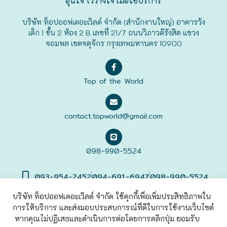
อุ่นใจ ไว้วางใจ เมื่อใช้บริการ
ฟุกุโอะกะ
บริษัท ท็อปออฟเดอะเวิลด์ จำกัด (สำนักงานใหญ่) อาคารวัง
เด็ก 1 ชั้น 2 ห้อง 2 B เลขที่ 21/7 ถนนวิภาวดีรังสิต แขวง
จอมพล เขตจตุจักร กรุงเทพมหานคร 10900
ฟูระโนะ
ฮอกไกโด
Top of the World
ฮาโกดาเตะ
contact.topworld@gmail.com
098-990-5524
093-954-2452
094-691-6947
098-990-5524
บริษัท ท็อปออฟเดอะเวิลด์ จำกัด ใช้คุกกี้เพื่อเพิ่มประสิทธิภาพใน
การให้บริการ และส่งมอบประสบการณ์ที่ดีในการใช้งานเว็บไซต์
©2022 Top of The World
Co., Ltd. All rights Reserved. |
เข้าสู่
ระบบ
หากคุณไม่ปฏิเสธและดำเนินการต่อโดยการคลิกปุ่ม ยอมรับ