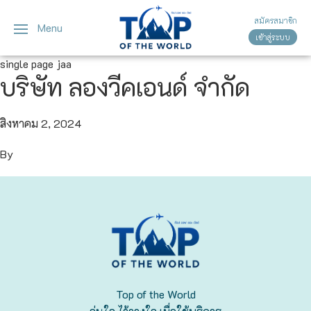
สมัครสมาชิก
Menu
เข้าสู่ระบบ
ญี่ปุ่น
ทัวร์ญี่ปุ่น
ทัวร์เวียดนาม
single page jaa
บริษัท ลองวีคเอนด์ จำกัด
เวียดนาม
โตเกียว
โอซาก้า
สิงหาคม 2, 2024
By
เกียวโต
เซ็นได
ซัปโปโร
ทาคายาม่า
Top of the World
นาโกย่า