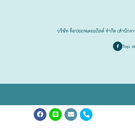
ฟุกุโอะกะ
ฟูระโนะ
บริษัท ท็อปออฟเดอะเวิลด์ จำกัด (สำนักงา
ฮอกไกโด
Top o
ฮาโกดาเตะ