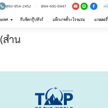
093-954-2452
094-691-6947
สม
ระเทศ
รับจัดกรุ๊ปทัวร์
แพ็กเกจตั๋ว+โรงแรม
แกลลอรี่
 (สำน