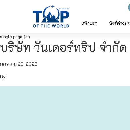
ญี่ปุ่น
ทัวร์ญี่ปุ่น
ทัวร์เวียดนาม
หน้าแรก
ทัวร์ต่างป
single page jaa
เวียดนาม
โตเกียว
บริษัท วันเดอร์ทริป จำกัด
โอซาก้า
มกราคม 20, 2023
เกียวโต
By
เซ็นได
ซัปโปโร
ทาคายาม่า
นาโกย่า