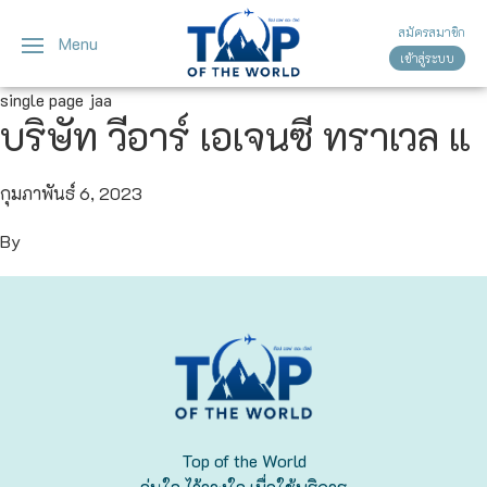
สมัครสมาชิก
Menu
เข้าสู่ระบบ
ญี่ปุ่น
ทัวร์ญี่ปุ่น
ทัวร์เวียดนาม
single page jaa
บริษัท วีอาร์ เอเจนซี ทราเวล แ
เวียดนาม
โตเกียว
โอซาก้า
กุมภาพันธ์ 6, 2023
By
เกียวโต
เซ็นได
ซัปโปโร
ทาคายาม่า
Top of the World
นาโกย่า