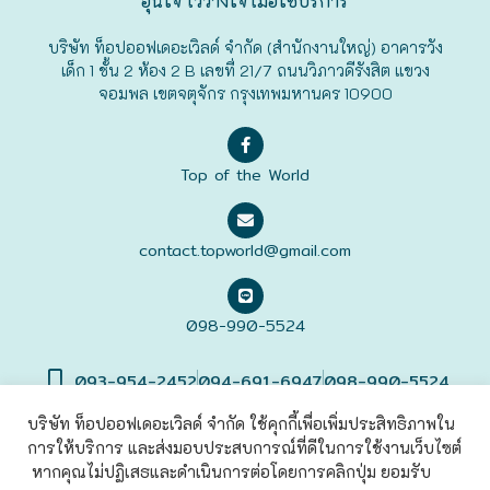
อุ่นใจ ไว้วางใจ เมื่อใช้บริการ
ฟุกุโอะกะ
บริษัท ท็อปออฟเดอะเวิลด์ จำกัด (สำนักงานใหญ่) อาคารวัง
เด็ก 1 ชั้น 2 ห้อง 2 B เลขที่ 21/7 ถนนวิภาวดีรังสิต แขวง
จอมพล เขตจตุจักร กรุงเทพมหานคร 10900
ฟูระโนะ
ฮอกไกโด
Top of the World
ฮาโกดาเตะ
contact.topworld@gmail.com
098-990-5524
093-954-2452
094-691-6947
098-990-5524
บริษัท ท็อปออฟเดอะเวิลด์ จำกัด ใช้คุกกี้เพื่อเพิ่มประสิทธิภาพใน
การให้บริการ และส่งมอบประสบการณ์ที่ดีในการใช้งานเว็บไซต์
©2022 Top of The World
Co., Ltd. All rights Reserved. |
เข้าสู่
ระบบ
หากคุณไม่ปฏิเสธและดำเนินการต่อโดยการคลิกปุ่ม ยอมรับ