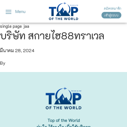
สมัครสมาชิก
Menu
เข้าสู่ระบบ
ญี่ปุ่น
ทัวร์ญี่ปุ่น
ทัวร์เวียดนาม
single page jaa
บริษัท สกายไฮ88ทราเวล
เวียดนาม
โตเกียว
โอซาก้า
มีนาคม 28, 2024
By
เกียวโต
เซ็นได
ซัปโปโร
ทาคายาม่า
Top of the World
นาโกย่า