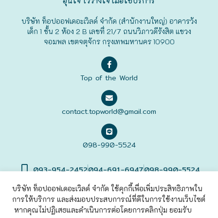
อุ่นใจ ไว้วางใจ เมื่อใช้บริการ
ฟุกุโอะกะ
บริษัท ท็อปออฟเดอะเวิลด์ จำกัด (สำนักงานใหญ่) อาคารวัง
เด็ก 1 ชั้น 2 ห้อง 2 B เลขที่ 21/7 ถนนวิภาวดีรังสิต แขวง
จอมพล เขตจตุจักร กรุงเทพมหานคร 10900
ฟูระโนะ
ฮอกไกโด
Top of the World
ฮาโกดาเตะ
contact.topworld@gmail.com
098-990-5524
093-954-2452
094-691-6947
098-990-5524
บริษัท ท็อปออฟเดอะเวิลด์ จำกัด ใช้คุกกี้เพื่อเพิ่มประสิทธิภาพใน
การให้บริการ และส่งมอบประสบการณ์ที่ดีในการใช้งานเว็บไซต์
©2022 Top of The World
Co., Ltd. All rights Reserved. |
เข้าสู่
ระบบ
หากคุณไม่ปฏิเสธและดำเนินการต่อโดยการคลิกปุ่ม ยอมรับ