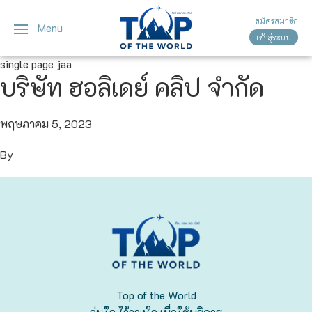
สมัครสมาชิก
Menu
เข้าสู่ระบบ
ญี่ปุ่น
ทัวร์ญี่ปุ่น
ทัวร์เวียดนาม
single page jaa
บริษัท ฮอลิเดย์ คลิป จำกัด
เวียดนาม
โตเกียว
โอซาก้า
พฤษภาคม 5, 2023
By
เกียวโต
เซ็นได
ซัปโปโร
ทาคายาม่า
Top of the World
นาโกย่า