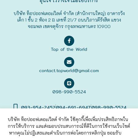
อุ่นใจ ไว้วางใจ เมื่อใช้บริการ
ฟุกุโอะกะ
บริษัท ท็อปออฟเดอะเวิลด์ จำกัด (สำนักงานใหญ่) อาคารวัง
เด็ก 1 ชั้น 2 ห้อง 2 B เลขที่ 21/7 ถนนวิภาวดีรังสิต แขวง
จอมพล เขตจตุจักร กรุงเทพมหานคร 10900
ฟูระโนะ
ฮอกไกโด
Top of the World
ฮาโกดาเตะ
contact.topworld@gmail.com
098-990-5524
093-954-2452
094-691-6947
098-990-5524
บริษัท ท็อปออฟเดอะเวิลด์ จำกัด ใช้คุกกี้เพื่อเพิ่มประสิทธิภาพใน
การให้บริการ และส่งมอบประสบการณ์ที่ดีในการใช้งานเว็บไซต์
©2022 Top of The World
Co., Ltd. All rights Reserved. |
เข้าสู่
ระบบ
หากคุณไม่ปฏิเสธและดำเนินการต่อโดยการคลิกปุ่ม ยอมรับ