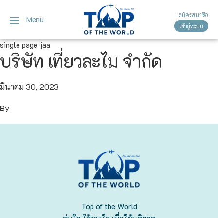
สมัครสมาชิก
Menu
เข้าสู่ระบบ
ญี่ปุ่น
ทัวร์ญี่ปุ่น
ทัวร์เวียดนาม
single page jaa
บริษัท เที่ยวละไม จำกัด
เวียดนาม
โตเกียว
โอซาก้า
มีนาคม 30, 2023
By
เกียวโต
เซ็นได
ซัปโปโร
ทาคายาม่า
Top of the World
นาโกย่า