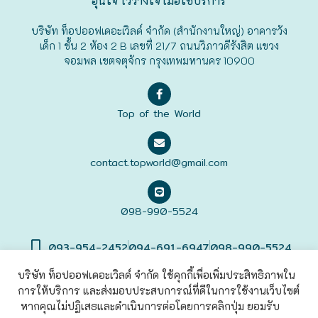
อุ่นใจ ไว้วางใจ เมื่อใช้บริการ
ฟุกุโอะกะ
บริษัท ท็อปออฟเดอะเวิลด์ จำกัด (สำนักงานใหญ่) อาคารวัง
เด็ก 1 ชั้น 2 ห้อง 2 B เลขที่ 21/7 ถนนวิภาวดีรังสิต แขวง
จอมพล เขตจตุจักร กรุงเทพมหานคร 10900
ฟูระโนะ
ฮอกไกโด
Top of the World
ฮาโกดาเตะ
contact.topworld@gmail.com
098-990-5524
093-954-2452
094-691-6947
098-990-5524
บริษัท ท็อปออฟเดอะเวิลด์ จำกัด ใช้คุกกี้เพื่อเพิ่มประสิทธิภาพใน
การให้บริการ และส่งมอบประสบการณ์ที่ดีในการใช้งานเว็บไซต์
©2022 Top of The World
Co., Ltd. All rights Reserved. |
เข้าสู่
ระบบ
หากคุณไม่ปฏิเสธและดำเนินการต่อโดยการคลิกปุ่ม ยอมรับ