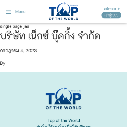
สมัครสมาชิก
Menu
เข้าสู่ระบบ
ญี่ปุ่น
ทัวร์ญี่ปุ่น
ทัวร์เวียดนาม
single page jaa
บริษัท เน็กซ์ บุ๊คกิ้ง จำกัด
เวียดนาม
โตเกียว
โอซาก้า
กรกฎาคม 4, 2023
By
เกียวโต
เซ็นได
ซัปโปโร
ทาคายาม่า
Top of the World
นาโกย่า