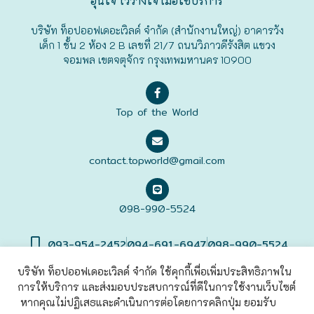
อุ่นใจ ไว้วางใจ เมื่อใช้บริการ
ฟุกุโอะกะ
บริษัท ท็อปออฟเดอะเวิลด์ จำกัด (สำนักงานใหญ่) อาคารวัง
เด็ก 1 ชั้น 2 ห้อง 2 B เลขที่ 21/7 ถนนวิภาวดีรังสิต แขวง
จอมพล เขตจตุจักร กรุงเทพมหานคร 10900
ฟูระโนะ
ฮอกไกโด
Top of the World
ฮาโกดาเตะ
contact.topworld@gmail.com
098-990-5524
093-954-2452
094-691-6947
098-990-5524
บริษัท ท็อปออฟเดอะเวิลด์ จำกัด ใช้คุกกี้เพื่อเพิ่มประสิทธิภาพใน
การให้บริการ และส่งมอบประสบการณ์ที่ดีในการใช้งานเว็บไซต์
©2022 Top of The World
Co., Ltd. All rights Reserved. |
เข้าสู่
ระบบ
หากคุณไม่ปฏิเสธและดำเนินการต่อโดยการคลิกปุ่ม ยอมรับ