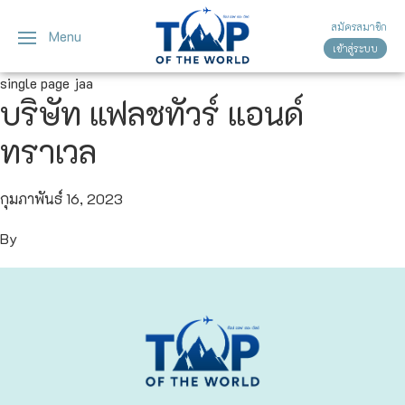
สมัครสมาชิก
Menu
เข้าสู่ระบบ
ญี่ปุ่น
ทัวร์ญี่ปุ่น
ทัวร์เวียดนาม
single page jaa
บริษัท แฟลชทัวร์ แอนด์
เวียดนาม
โตเกียว
ทราเวล
โอซาก้า
กุมภาพันธ์ 16, 2023
เกียวโต
By
เซ็นได
ซัปโปโร
ทาคายาม่า
นาโกย่า