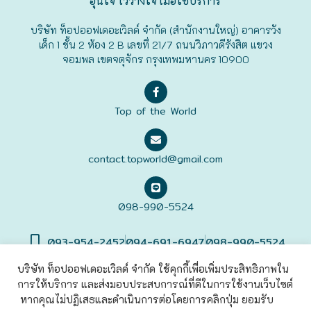
อุ่นใจ ไว้วางใจ เมื่อใช้บริการ
ฟุกุโอะกะ
บริษัท ท็อปออฟเดอะเวิลด์ จำกัด (สำนักงานใหญ่) อาคารวัง
เด็ก 1 ชั้น 2 ห้อง 2 B เลขที่ 21/7 ถนนวิภาวดีรังสิต แขวง
จอมพล เขตจตุจักร กรุงเทพมหานคร 10900
ฟูระโนะ
ฮอกไกโด
Top of the World
ฮาโกดาเตะ
contact.topworld@gmail.com
098-990-5524
093-954-2452
094-691-6947
098-990-5524
บริษัท ท็อปออฟเดอะเวิลด์ จำกัด ใช้คุกกี้เพื่อเพิ่มประสิทธิภาพใน
การให้บริการ และส่งมอบประสบการณ์ที่ดีในการใช้งานเว็บไซต์
©2022 Top of The World
Co., Ltd. All rights Reserved. |
เข้าสู่
ระบบ
หากคุณไม่ปฏิเสธและดำเนินการต่อโดยการคลิกปุ่ม ยอมรับ