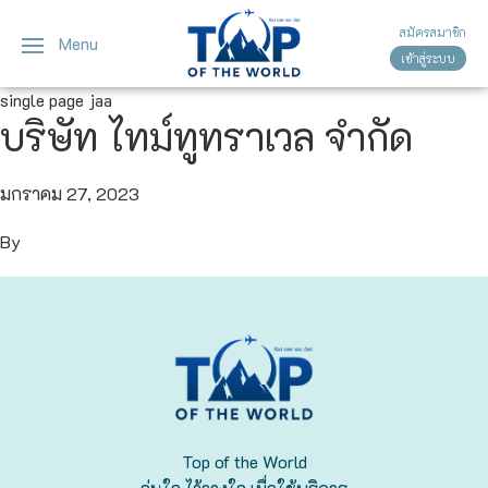
สมัครสมาชิก
Menu
เข้าสู่ระบบ
ญี่ปุ่น
ทัวร์ญี่ปุ่น
ทัวร์เวียดนาม
single page jaa
บริษัท ไทม์ทูทราเวล จำกัด
เวียดนาม
โตเกียว
โอซาก้า
มกราคม 27, 2023
By
เกียวโต
เซ็นได
ซัปโปโร
ทาคายาม่า
Top of the World
นาโกย่า