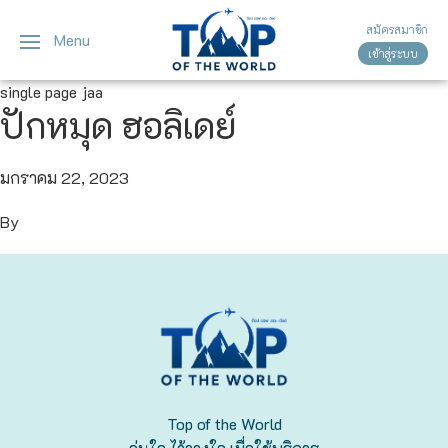
สมัครสมาชิก
Menu
เข้าสู่ระบบ
ญี่ปุ่น
ทัวร์ญี่ปุ่น
ทัวร์เวียดนาม
single page jaa
ปักหมุด ฮอลิเดย์
เวียดนาม
โตเกียว
โอซาก้า
มกราคม 22, 2023
By
เกียวโต
เซ็นได
ซัปโปโร
ทาคายาม่า
Top of the World
นาโกย่า