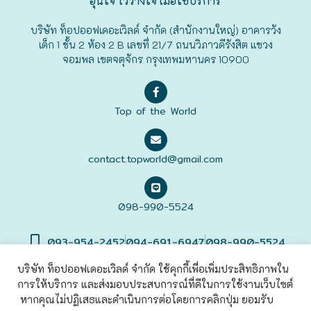
อุ่นใจ ไว้วางใจ เมื่อใช้บริการ
ฟุกุโอะกะ
บริษัท ท็อปออฟเดอะเวิลด์ จำกัด (สำนักงานใหญ่) อาคารวัง
เด็ก 1 ชั้น 2 ห้อง 2 B เลขที่ 21/7 ถนนวิภาวดีรังสิต แขวง
จอมพล เขตจตุจักร กรุงเทพมหานคร 10900
ฟูระโนะ
ฮอกไกโด
Top of the World
ฮาโกดาเตะ
contact.topworld@gmail.com
098-990-5524
093-954-2452
094-691-6947
098-990-5524
บริษัท ท็อปออฟเดอะเวิลด์ จำกัด ใช้คุกกี้เพื่อเพิ่มประสิทธิภาพใน
การให้บริการ และส่งมอบประสบการณ์ที่ดีในการใช้งานเว็บไซต์
©2022 Top of The World
Co., Ltd. All rights Reserved. |
เข้าสู่
ระบบ
หากคุณไม่ปฏิเสธและดำเนินการต่อโดยการคลิกปุ่ม ยอมรับ