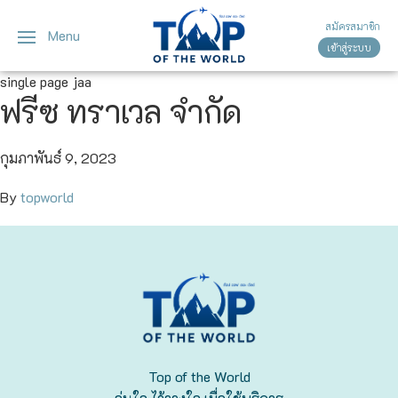
สมัครสมาชิก
Menu
เข้าสู่ระบบ
ญี่ปุ่น
ทัวร์ญี่ปุ่น
ทัวร์เวียดนาม
single page jaa
ฟรีซ ทราเวล จำกัด
เวียดนาม
โตเกียว
โอซาก้า
กุมภาพันธ์ 9, 2023
By
topworld
เกียวโต
เซ็นได
ซัปโปโร
ทาคายาม่า
Top of the World
นาโกย่า