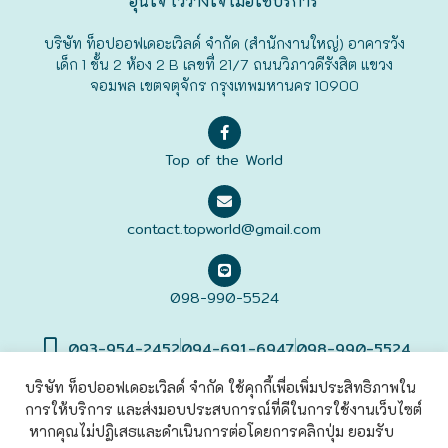
อุ่นใจ ไว้วางใจ เมื่อใช้บริการ
ฟุกุโอะกะ
บริษัท ท็อปออฟเดอะเวิลด์ จำกัด (สำนักงานใหญ่) อาคารวัง
เด็ก 1 ชั้น 2 ห้อง 2 B เลขที่ 21/7 ถนนวิภาวดีรังสิต แขวง
จอมพล เขตจตุจักร กรุงเทพมหานคร 10900
ฟูระโนะ
ฮอกไกโด
Top of the World
ฮาโกดาเตะ
contact.topworld@gmail.com
098-990-5524
093-954-2452
094-691-6947
098-990-5524
บริษัท ท็อปออฟเดอะเวิลด์ จำกัด ใช้คุกกี้เพื่อเพิ่มประสิทธิภาพใน
การให้บริการ และส่งมอบประสบการณ์ที่ดีในการใช้งานเว็บไซต์
©2022 Top of The World
Co., Ltd. All rights Reserved. |
เข้าสู่
ระบบ
หากคุณไม่ปฏิเสธและดำเนินการต่อโดยการคลิกปุ่ม ยอมรับ