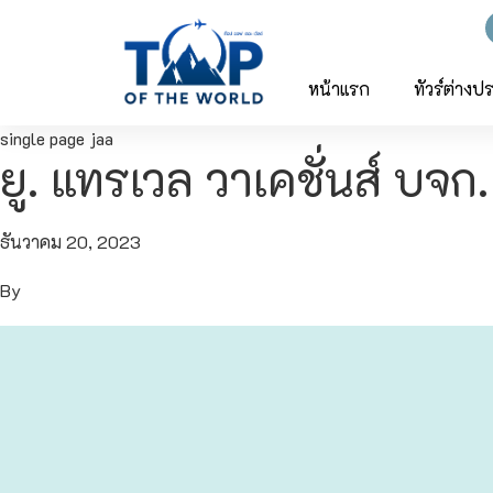
ญี่ปุ่น
ทัวร์ญี่ปุ่น
ทัวร์เวียดนาม
หน้าแรก
ทัวร์ต่างป
single page jaa
เวียดนาม
โตเกียว
ยู. แทรเวล วาเคชั่นส์ บจก.
โอซาก้า
ธันวาคม 20, 2023
เกียวโต
By
เซ็นได
ซัปโปโร
ทาคายาม่า
นาโกย่า