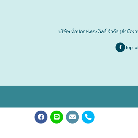
ฟุกุโอะกะ
ฟูระโนะ
บริษัท ท็อปออฟเดอะเวิลด์ จำกัด (สำนักงา
ฮอกไกโด
Top o
ฮาโกดาเตะ