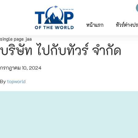
ญี่ปุ่น
ทัวร์ญี่ปุ่น
ทัวร์เวียดนาม
หน้าแรก
ทัวร์ต่างป
single page jaa
เวียดนาม
โตเกียว
บริษัท ไปกับทัวร์ จำกัด
โอซาก้า
กรกฎาคม 10, 2024
เกียวโต
By
topworld
เซ็นได
ซัปโปโร
ทาคายาม่า
นาโกย่า