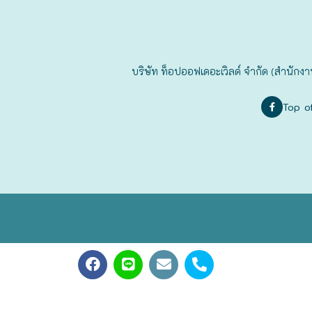
ฟุกุโอะกะ
ฟูระโนะ
บริษัท ท็อปออฟเดอะเวิลด์ จำกัด (สำนักงา
ฮอกไกโด
Top o
ฮาโกดาเตะ