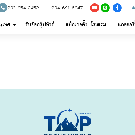
093-954-2452
094-691-6947
สม
ระเทศ
รับจัดกรุ๊ปทัวร์
แพ็กเกจตั๋ว+โรงแรม
แกลลอรี่