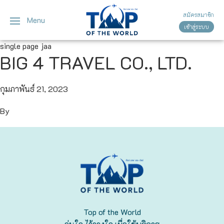
สมัครสมาชิก
Menu
เข้าสู่ระบบ
ญี่ปุ่น
ทัวร์ญี่ปุ่น
ทัวร์เวียดนาม
single page jaa
BIG 4 TRAVEL CO., LTD.
เวียดนาม
โตเกียว
โอซาก้า
กุมภาพันธ์ 21, 2023
By
เกียวโต
เซ็นได
ซัปโปโร
ทาคายาม่า
Top of the World
นาโกย่า