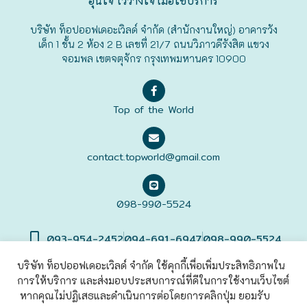
อุ่นใจ ไว้วางใจ เมื่อใช้บริการ
ฟุกุโอะกะ
บริษัท ท็อปออฟเดอะเวิลด์ จำกัด (สำนักงานใหญ่) อาคารวัง
เด็ก 1 ชั้น 2 ห้อง 2 B เลขที่ 21/7 ถนนวิภาวดีรังสิต แขวง
จอมพล เขตจตุจักร กรุงเทพมหานคร 10900
ฟูระโนะ
ฮอกไกโด
Top of the World
ฮาโกดาเตะ
contact.topworld@gmail.com
098-990-5524
093-954-2452
094-691-6947
098-990-5524
บริษัท ท็อปออฟเดอะเวิลด์ จำกัด ใช้คุกกี้เพื่อเพิ่มประสิทธิภาพใน
การให้บริการ และส่งมอบประสบการณ์ที่ดีในการใช้งานเว็บไซต์
©2022 Top of The World
Co., Ltd. All rights Reserved. |
เข้าสู่
ระบบ
หากคุณไม่ปฏิเสธและดำเนินการต่อโดยการคลิกปุ่ม ยอมรับ