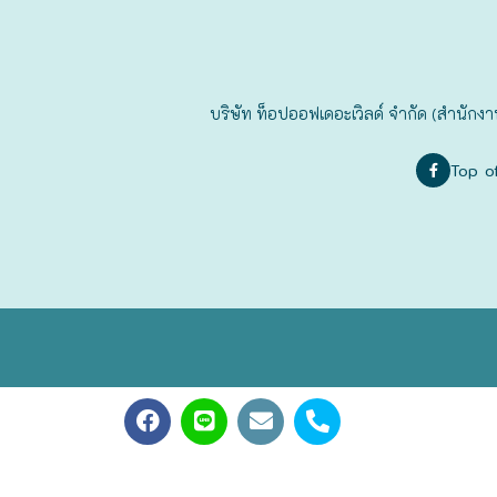
ฟุกุโอะกะ
ฟูระโนะ
บริษัท ท็อปออฟเดอะเวิลด์ จำกัด (สำนักงา
ฮอกไกโด
Top o
ฮาโกดาเตะ