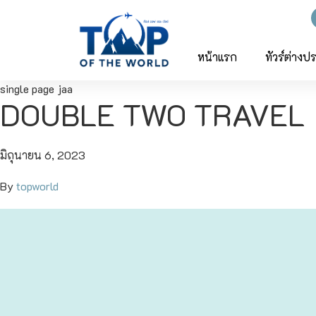
ญี่ปุ่น
ทัวร์ญี่ปุ่น
ทัวร์เวียดนาม
หน้าแรก
ทัวร์ต่างป
single page jaa
เวียดนาม
โตเกียว
DOUBLE TWO TRAVEL
โอซาก้า
มิถุนายน 6, 2023
เกียวโต
By
topworld
เซ็นได
ซัปโปโร
ทาคายาม่า
นาโกย่า