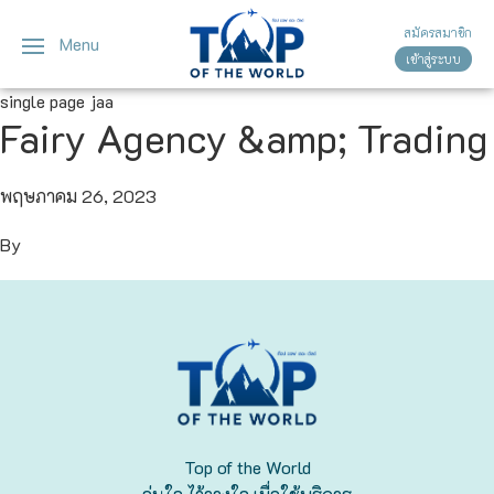
สมัครสมาชิก
Menu
เข้าสู่ระบบ
ญี่ปุ่น
ทัวร์ญี่ปุ่น
ทัวร์เวียดนาม
single page jaa
Fairy Agency &amp; Trading
เวียดนาม
โตเกียว
โอซาก้า
พฤษภาคม 26, 2023
By
เกียวโต
เซ็นได
ซัปโปโร
ทาคายาม่า
Top of the World
นาโกย่า