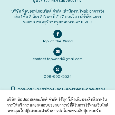
อุ่นใจ ไว้วางใจ เมื่อใช้บริการ
ฟุกุโอะกะ
บริษัท ท็อปออฟเดอะเวิลด์ จำกัด (สำนักงานใหญ่) อาคารวัง
เด็ก 1 ชั้น 2 ห้อง 2 B เลขที่ 21/7 ถนนวิภาวดีรังสิต แขวง
จอมพล เขตจตุจักร กรุงเทพมหานคร 10900
ฟูระโนะ
ฮอกไกโด
Top of the World
ฮาโกดาเตะ
contact.topworld@gmail.com
098-990-5524
093-954-2452
094-691-6947
098-990-5524
บริษัท ท็อปออฟเดอะเวิลด์ จำกัด ใช้คุกกี้เพื่อเพิ่มประสิทธิภาพใน
การให้บริการ และส่งมอบประสบการณ์ที่ดีในการใช้งานเว็บไซต์
©2022 Top of The World
Co., Ltd. All rights Reserved. |
เข้าสู่
ระบบ
หากคุณไม่ปฏิเสธและดำเนินการต่อโดยการคลิกปุ่ม ยอมรับ