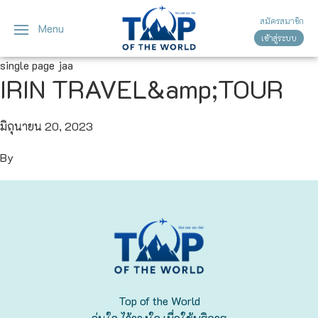
สมัครสมาชิก
Menu
เข้าสู่ระบบ
ญี่ปุ่น
ทัวร์ญี่ปุ่น
ทัวร์เวียดนาม
single page jaa
IRIN TRAVEL&amp;TOUR
เวียดนาม
โตเกียว
โอซาก้า
มิถุนายน 20, 2023
By
เกียวโต
เซ็นได
ซัปโปโร
ทาคายาม่า
Top of the World
นาโกย่า