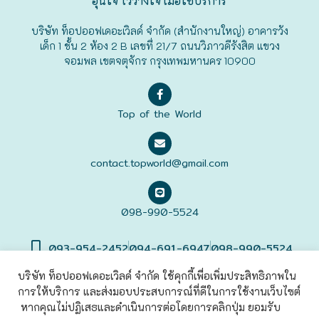
อุ่นใจ ไว้วางใจ เมื่อใช้บริการ
ฟุกุโอะกะ
บริษัท ท็อปออฟเดอะเวิลด์ จำกัด (สำนักงานใหญ่) อาคารวัง
เด็ก 1 ชั้น 2 ห้อง 2 B เลขที่ 21/7 ถนนวิภาวดีรังสิต แขวง
จอมพล เขตจตุจักร กรุงเทพมหานคร 10900
ฟูระโนะ
ฮอกไกโด
Top of the World
ฮาโกดาเตะ
contact.topworld@gmail.com
098-990-5524
093-954-2452
094-691-6947
098-990-5524
บริษัท ท็อปออฟเดอะเวิลด์ จำกัด ใช้คุกกี้เพื่อเพิ่มประสิทธิภาพใน
การให้บริการ และส่งมอบประสบการณ์ที่ดีในการใช้งานเว็บไซต์
©2022 Top of The World
Co., Ltd. All rights Reserved. |
เข้าสู่
ระบบ
หากคุณไม่ปฏิเสธและดำเนินการต่อโดยการคลิกปุ่ม ยอมรับ