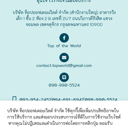
อุ่นใจ ไว้วางใจ เมื่อใช้บริการ
ฟุกุโอะกะ
บริษัท ท็อปออฟเดอะเวิลด์ จำกัด (สำนักงานใหญ่) อาคารวัง
เด็ก 1 ชั้น 2 ห้อง 2 B เลขที่ 21/7 ถนนวิภาวดีรังสิต แขวง
จอมพล เขตจตุจักร กรุงเทพมหานคร 10900
ฟูระโนะ
ฮอกไกโด
Top of the World
ฮาโกดาเตะ
contact.topworld@gmail.com
098-990-5524
093-954-2452
094-691-6947
098-990-5524
บริษัท ท็อปออฟเดอะเวิลด์ จำกัด ใช้คุกกี้เพื่อเพิ่มประสิทธิภาพใน
การให้บริการ และส่งมอบประสบการณ์ที่ดีในการใช้งานเว็บไซต์
©2022 Top of The World
Co., Ltd. All rights Reserved. |
เข้าสู่
ระบบ
หากคุณไม่ปฏิเสธและดำเนินการต่อโดยการคลิกปุ่ม ยอมรับ