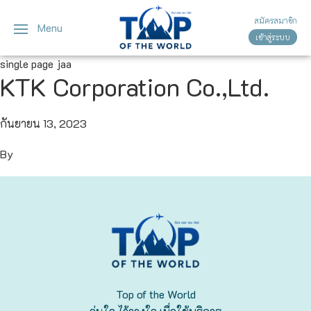
สมัครสมาชิก
Menu
เข้าสู่ระบบ
ญี่ปุ่น
ทัวร์ญี่ปุ่น
ทัวร์เวียดนาม
single page jaa
KTK Corporation Co.,Ltd.
เวียดนาม
โตเกียว
โอซาก้า
กันยายน 13, 2023
By
เกียวโต
เซ็นได
ซัปโปโร
ทาคายาม่า
Top of the World
นาโกย่า