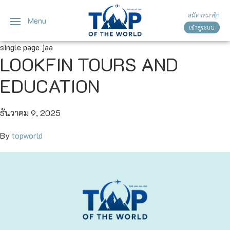
สมัครสมาชิก
Menu
เข้าสู่ระบบ
ญี่ปุ่น
ทัวร์ญี่ปุ่น
ทัวร์เวียดนาม
single page jaa
LOOKFIN TOURS AND
เวียดนาม
โตเกียว
EDUCATION
โอซาก้า
ธันวาคม 9, 2025
เกียวโต
By
topworld
เซ็นได
ซัปโปโร
ทาคายาม่า
นาโกย่า