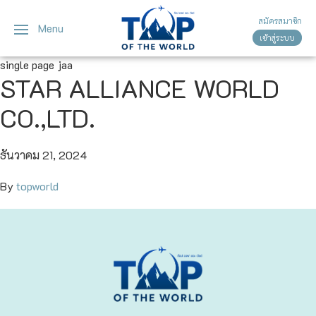
สมัครสมาชิก
Menu
เข้าสู่ระบบ
ญี่ปุ่น
ทัวร์ญี่ปุ่น
ทัวร์เวียดนาม
single page jaa
STAR ALLIANCE WORLD
เวียดนาม
โตเกียว
CO.,LTD.
โอซาก้า
ธันวาคม 21, 2024
เกียวโต
By
topworld
เซ็นได
ซัปโปโร
ทาคายาม่า
นาโกย่า