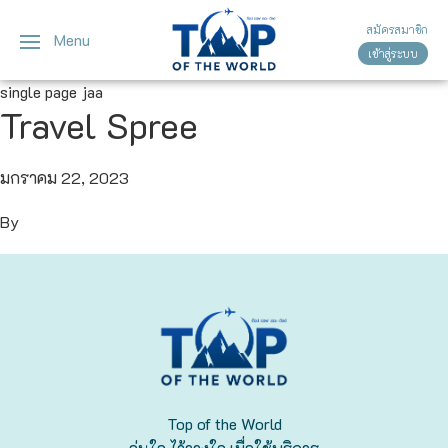
สมัครสมาชิก
Menu
เข้าสู่ระบบ
ญี่ปุ่น
ทัวร์ญี่ปุ่น
ทัวร์เวียดนาม
single page jaa
Travel Spree
เวียดนาม
โตเกียว
โอซาก้า
มกราคม 22, 2023
By
เกียวโต
เซ็นได
ซัปโปโร
ทาคายาม่า
Top of the World
นาโกย่า