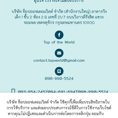
อุ่นใจ ไว้วางใจ เมื่อใช้บริการ
ฟุกุโอะกะ
บริษัท ท็อปออฟเดอะเวิลด์ จำกัด (สำนักงานใหญ่) อาคารวัง
เด็ก 1 ชั้น 2 ห้อง 2 B เลขที่ 21/7 ถนนวิภาวดีรังสิต แขวง
จอมพล เขตจตุจักร กรุงเทพมหานคร 10900
ฟูระโนะ
ฮอกไกโด
Top of the World
ฮาโกดาเตะ
contact.topworld@gmail.com
098-990-5524
093-954-2452
094-691-6947
098-990-5524
บริษัท ท็อปออฟเดอะเวิลด์ จำกัด ใช้คุกกี้เพื่อเพิ่มประสิทธิภาพใน
การให้บริการ และส่งมอบประสบการณ์ที่ดีในการใช้งานเว็บไซต์
©2022 Top of The World
Co., Ltd. All rights Reserved. |
เข้าสู่
ระบบ
หากคุณไม่ปฏิเสธและดำเนินการต่อโดยการคลิกปุ่ม ยอมรับ