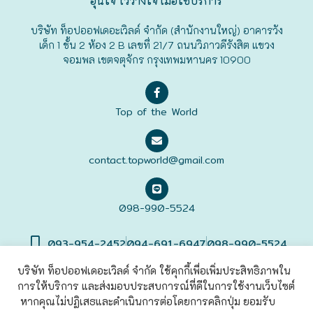
อุ่นใจ ไว้วางใจ เมื่อใช้บริการ
ฟุกุโอะกะ
บริษัท ท็อปออฟเดอะเวิลด์ จำกัด (สำนักงานใหญ่) อาคารวัง
เด็ก 1 ชั้น 2 ห้อง 2 B เลขที่ 21/7 ถนนวิภาวดีรังสิต แขวง
จอมพล เขตจตุจักร กรุงเทพมหานคร 10900
ฟูระโนะ
ฮอกไกโด
Top of the World
ฮาโกดาเตะ
contact.topworld@gmail.com
098-990-5524
093-954-2452
094-691-6947
098-990-5524
บริษัท ท็อปออฟเดอะเวิลด์ จำกัด ใช้คุกกี้เพื่อเพิ่มประสิทธิภาพใน
การให้บริการ และส่งมอบประสบการณ์ที่ดีในการใช้งานเว็บไซต์
©2022 Top of The World
Co., Ltd. All rights Reserved. |
เข้าสู่
ระบบ
หากคุณไม่ปฏิเสธและดำเนินการต่อโดยการคลิกปุ่ม ยอมรับ