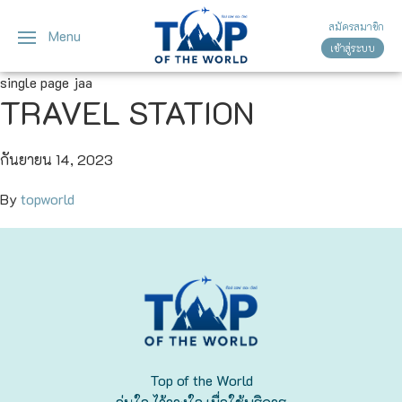
สมัครสมาชิก
Menu
เข้าสู่ระบบ
ญี่ปุ่น
ทัวร์ญี่ปุ่น
ทัวร์เวียดนาม
single page jaa
TRAVEL STATION
เวียดนาม
โตเกียว
โอซาก้า
กันยายน 14, 2023
By
topworld
เกียวโต
เซ็นได
ซัปโปโร
ทาคายาม่า
Top of the World
นาโกย่า