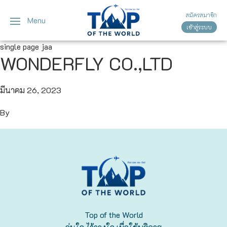
สมัครสมาชิก
Menu
เข้าสู่ระบบ
ญี่ปุ่น
ทัวร์ญี่ปุ่น
ทัวร์เวียดนาม
single page jaa
WONDERFLY CO.,LTD
เวียดนาม
โตเกียว
โอซาก้า
มีนาคม 26, 2023
By
เกียวโต
เซ็นได
ซัปโปโร
ทาคายาม่า
Top of the World
นาโกย่า