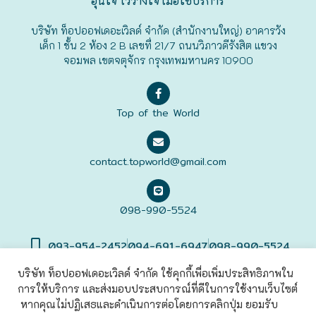
อุ่นใจ ไว้วางใจ เมื่อใช้บริการ
ฟุกุโอะกะ
บริษัท ท็อปออฟเดอะเวิลด์ จำกัด (สำนักงานใหญ่) อาคารวัง
เด็ก 1 ชั้น 2 ห้อง 2 B เลขที่ 21/7 ถนนวิภาวดีรังสิต แขวง
จอมพล เขตจตุจักร กรุงเทพมหานคร 10900
ฟูระโนะ
ฮอกไกโด
Top of the World
ฮาโกดาเตะ
contact.topworld@gmail.com
098-990-5524
093-954-2452
094-691-6947
098-990-5524
บริษัท ท็อปออฟเดอะเวิลด์ จำกัด ใช้คุกกี้เพื่อเพิ่มประสิทธิภาพใน
การให้บริการ และส่งมอบประสบการณ์ที่ดีในการใช้งานเว็บไซต์
©2022 Top of The World
Co., Ltd. All rights Reserved. |
เข้าสู่
ระบบ
หากคุณไม่ปฏิเสธและดำเนินการต่อโดยการคลิกปุ่ม ยอมรับ