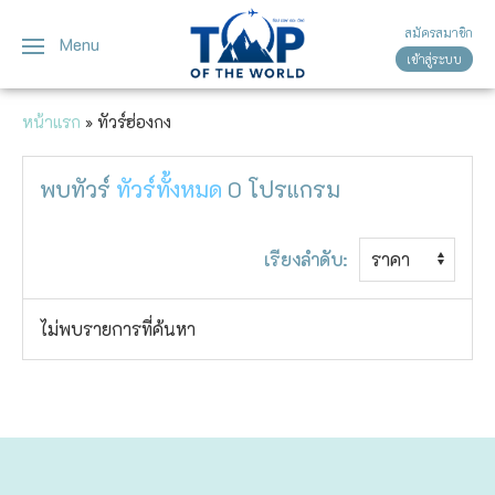
สมัครสมาชิก
Menu
เข้าสู่ระบบ
ญี่ปุ่น
ทัวร์ญี่ปุ่น
ทัวร์เวียดนาม
หน้าแรก
»
ทัวร์ฮ่องกง
เวียดนาม
โตเกียว
พบทัวร์
ทัวร์ทั้งหมด
0
โปรแกรม
โอซาก้า
เกียวโต
เรียงลำดับ:
เซ็นได
ไม่พบรายการที่ค้นหา
ซัปโปโร
ทาคายาม่า
นาโกย่า