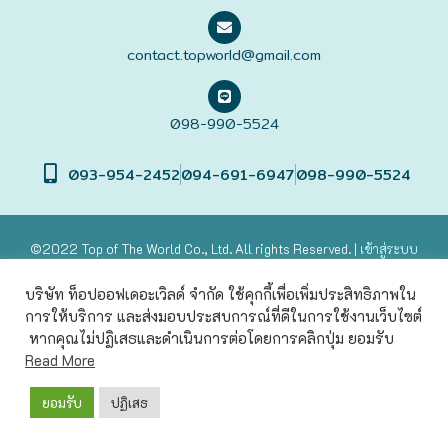
ฟุกุโอะกะ
contact.topworld@gmail.com
ฟูระโนะ
098-990-5524
ฮอกไกโด
093-954-2452
094-691-6947
098-990-5524
ฮาโกดาเตะ
©2022 Top of The World
Co., Ltd. All rights Reserved. |
เข้าสู่
ระบบ
Powered by
บริษัท ท็อปออฟเดอะเวิลด์ จำกัด ใช้คุกกี้เพื่อเพิ่มประสิทธิภาพใน
การให้บริการ และส่งมอบประสบการณ์ที่ดีในการใช้งานเว็บไซต์
หากคุณไม่ปฏิเสธและดำเนินการต่อโดยการคลิกปุ่ม ยอมรับ
Read More
ยอมรับ
ปฏิเสธ