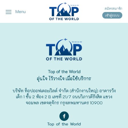
สมัครสมาชิก
Menu
เข้าสู่ระบบ
ญี่ปุ่น
ทัวร์ญี่ปุ่น
ทัวร์เวียดนาม
เวียดนาม
โตเกียว
โอซาก้า
เกียวโต
Top of the World
อุ่นใจ ไว้วางใจ เมื่อใช้บริการ
เซ็นได
บริษัท ท็อปออฟเดอะเวิลด์ จำกัด (สำนักงานใหญ่) อาคารวัง
ซัปโปโร
เด็ก 1 ชั้น 2 ห้อง 2 B เลขที่ 21/7 ถนนวิภาวดีรังสิต แขวง
จอมพล เขตจตุจักร กรุงเทพมหานคร 10900
ทาคายาม่า
Top of the World
นาโกย่า