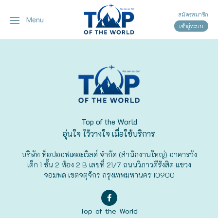
สมัครสมาชิก
Menu
เข้าสู่ระบบ
ญี่ปุ่น
ทัวร์ญี่ปุ่น
ทัวร์เวียดนาม
เวียดนาม
โตเกียว
โอซาก้า
เกียวโต
Top of the World
อุ่นใจ ไว้วางใจ เมื่อใช้บริการ
เซ็นได
บริษัท ท็อปออฟเดอะเวิลด์ จำกัด (สำนักงานใหญ่) อาคารวัง
ซัปโปโร
เด็ก 1 ชั้น 2 ห้อง 2 B เลขที่ 21/7 ถนนวิภาวดีรังสิต แขวง
จอมพล เขตจตุจักร กรุงเทพมหานคร 10900
ทาคายาม่า
Top of the World
นาโกย่า