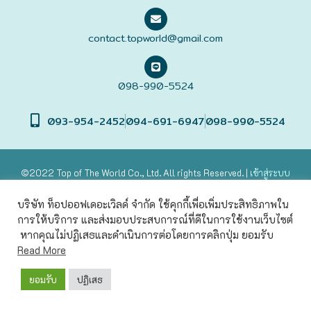
ฟุกุโอะกะ
contact.topworld@gmail.com
ฟูระโนะ
098-990-5524
ฮอกไกโด
093-954-2452
094-691-6947
098-990-5524
ฮาโกดาเตะ
©2022 Top of The World
Co., Ltd. All rights Reserved. |
เข้าสู่
ระบบ
Powered by
บริษัท ท็อปออฟเดอะเวิลด์ จำกัด ใช้คุกกี้เพื่อเพิ่มประสิทธิภาพใน
การให้บริการ และส่งมอบประสบการณ์ที่ดีในการใช้งานเว็บไซต์
หากคุณไม่ปฏิเสธและดำเนินการต่อโดยการคลิกปุ่ม ยอมรับ
Read More
ยอมรับ
ปฏิเสธ