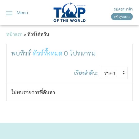
สมัครสมาชิก
Menu
เข้าสู่ระบบ
ญี่ปุ่น
ทัวร์ญี่ปุ่น
ทัวร์เวียดนาม
หน้าแรก
»
ทัวร์ไต้หวัน
เวียดนาม
โตเกียว
พบทัวร์
ทัวร์ทั้งหมด
0
โปรแกรม
โอซาก้า
เกียวโต
เรียงลำดับ:
เซ็นได
ไม่พบรายการที่ค้นหา
ซัปโปโร
ทาคายาม่า
นาโกย่า